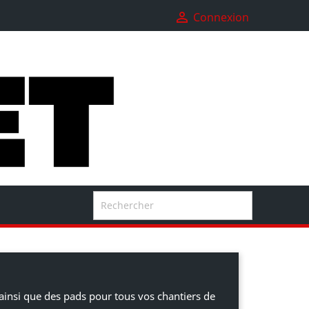

Connexion

ainsi que des pads pour tous vos chantiers de