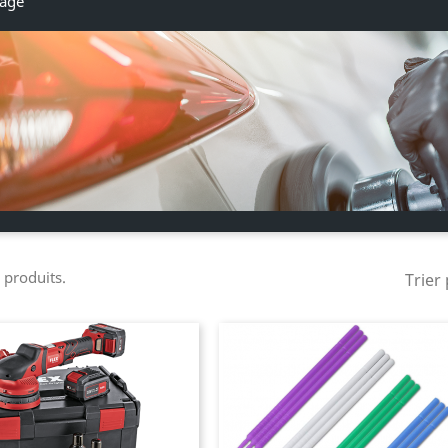
rage
9 produits.
Trier 