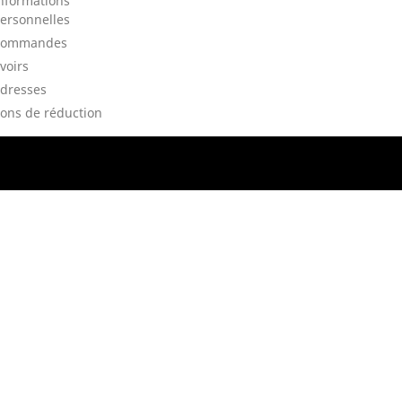
nformations
ersonnelles
Commandes
voirs
dresses
ons de réduction