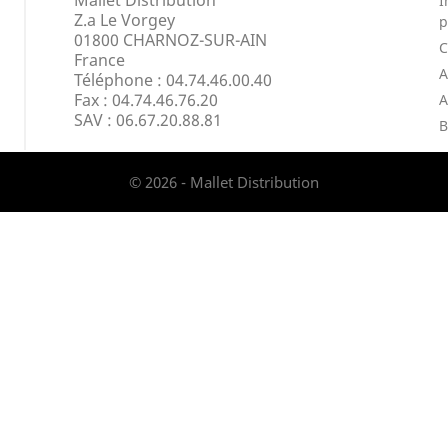
Mallet Distribution
I
Z.a Le Vorgey
p
01800 CHARNOZ-SUR-AIN
France
A
Téléphone : 04.74.46.00.40
Fax :
04.74.46.76.20
A
SAV : 06.67.20.88.81
B
© 2026 - Mallet Distribution