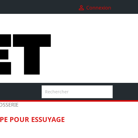

Connexion

OSSERIE
PE POUR ESSUYAGE