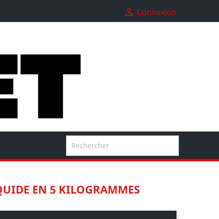

Connexion

QUIDE EN 5 KILOGRAMMES