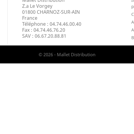
Mallet Distribution
I
Z.a Le Vorgey
p
01800 CHARNOZ-SUR-AIN
France
A
Téléphone : 04.74.46.00.40
Fax :
04.74.46.76.20
A
SAV : 06.67.20.88.81
B
© 2026 - Mallet Distribution