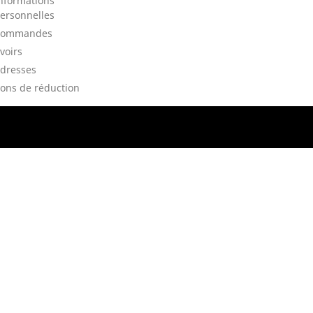
nformations
ersonnelles
Commandes
voirs
dresses
ons de réduction