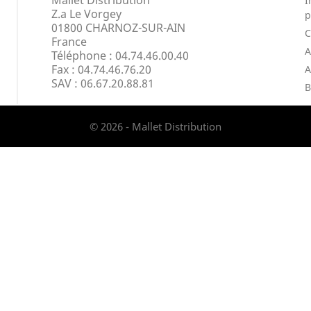
Mallet Distribution
I
Z.a Le Vorgey
p
01800 CHARNOZ-SUR-AIN
France
A
Téléphone : 04.74.46.00.40
Fax :
04.74.46.76.20
A
SAV : 06.67.20.88.81
B
© 2026 - Mallet Distribution