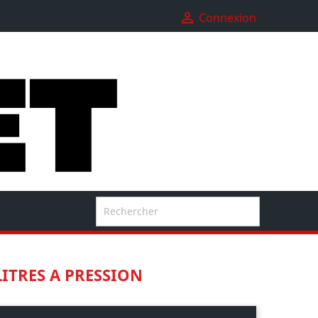

Connexion

LITRES A PRESSION