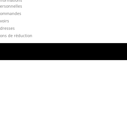
nformations
ersonnelles
Commandes
voirs
dresses
ons de réduction