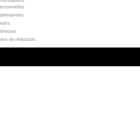
nformations
ersonnelles
Commandes
voirs
dresses
ons de réduction