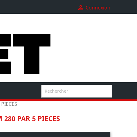

Connexion

 PIECES
280 PAR 5 PIECES