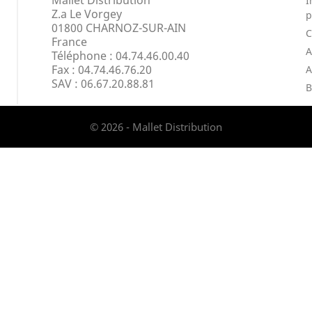
Mallet Distribution
I
Z.a Le Vorgey
p
01800 CHARNOZ-SUR-AIN
France
A
Téléphone : 04.74.46.00.40
Fax :
04.74.46.76.20
A
SAV : 06.67.20.88.81
B
© 2026 - Mallet Distribution