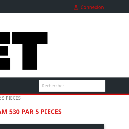

Connexion

 5 PIECES
M 530 PAR 5 PIECES