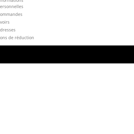
nformations
ersonnelles
Commandes
voirs
dresses
ons de réduction