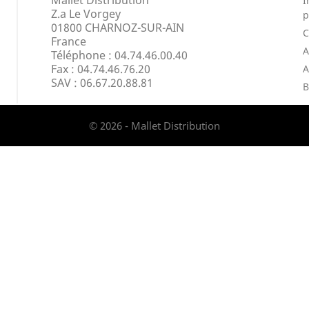
Mallet Distribution
I
Z.a Le Vorgey
p
01800 CHARNOZ-SUR-AIN
France
A
Téléphone : 04.74.46.00.40
Fax :
04.74.46.76.20
A
SAV : 06.67.20.88.81
B
© 2026 - Mallet Distribution